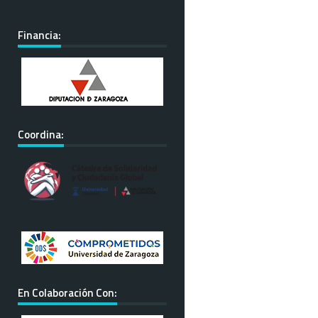
Financia:
Coordina:
En Colaboración Con: