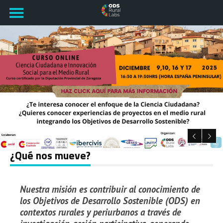
https://www.odsrurallabs.com/3429-2/
Conoce el proceso del RURAL LAB en TUMACO, Colombia…
RURAL LAB2: LA PUEBLA DE ALFINDÉN
¿QUÉ SON LOS ODS?
IR...
IR A FASE 2
LEER MÁS...
IR...
¿Qué nos mueve?
Nuestra misión es contribuir al conocimiento de
los Objetivos de Desarrollo Sostenible (ODS) en